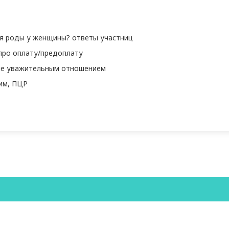
утся роды у женщины? ответы участниц
 про оплату/предоплату
и не уважительным отношением
тим, ПЦР
ерта
Политика возвратов