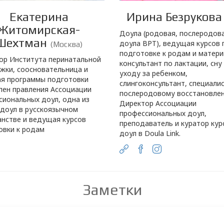
Екатерина
Ирина Безруков
Житомирская-
Доула (родовая, послеродова
Шехтман
доула ВРТ), ведущая курсов 
(Москва)
подготовке к родам и матери
ор Института перинатальной
консультант по лактации, сну
жки, соосновательница и
уходу за ребенком,
я программы подготовки
слингоконсультант, специали
лен правления Ассоциации
послеродовому восстановлен
сиональных доул, одна из
Директор Ассоциации
 доул в русскоязычном
профессиональных доул,
анстве и ведущая курсов
преподаватель и куратор кур
овки к родам
доул в Doula Link.
Заметки