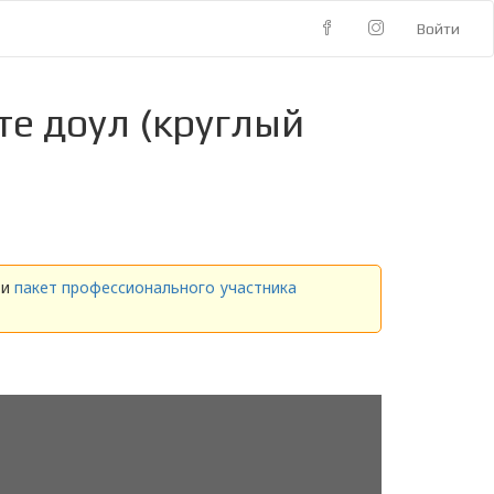
Войти
те доул (круглый
ти
пакет профессионального участника