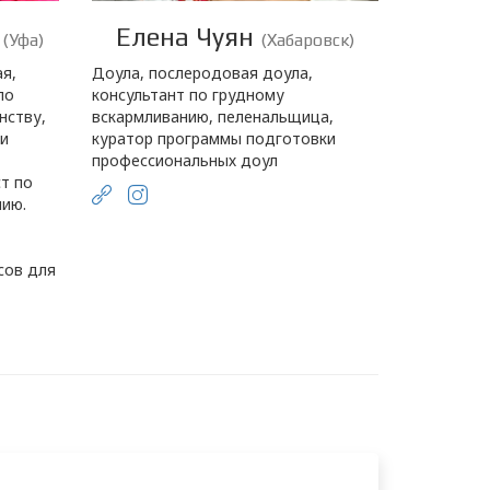
а
Елена Чуян
(Уфа)
(Хабаровск)
я,
Доула, послеродовая доула,
по
консультант по грудному
нству,
вскармливанию, пеленальщица,
 и
куратор программы подготовки
профессиональных доул
ст по
ию.
сов для